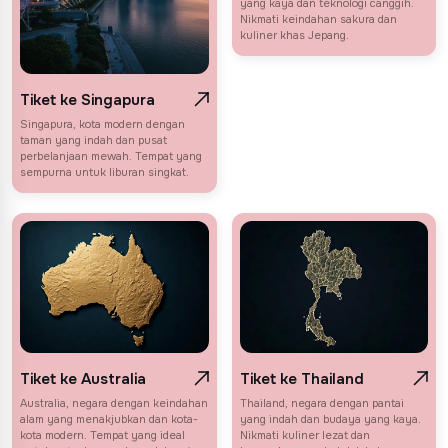
yang kaya dan teknologi canggih.
Nikmati keindahan sakura dan
kuliner khas Jepang.
Tiket ke Singapura
Singapura, kota modern dengan
taman yang indah dan pusat
perbelanjaan mewah. Tempat yang
sempurna untuk liburan singkat.
Tiket ke Australia
Tiket ke Thailand
Australia, negara dengan keindahan
Thailand, negara dengan pantai
alam yang menakjubkan dan kota-
yang indah dan budaya yang kaya.
kota modern. Tempat yang ideal
Nikmati kuliner lezat dan